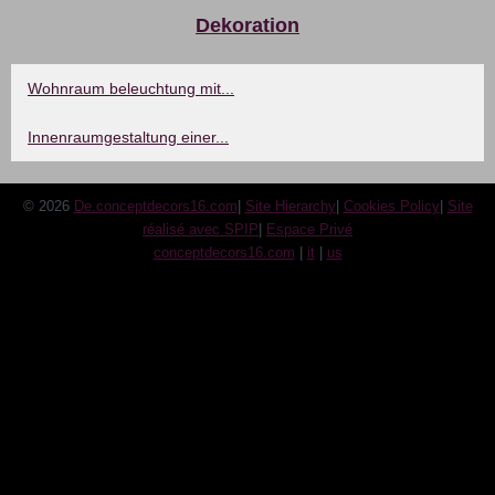
Dekoration
Wohnraum beleuchtung mit...
Innenraumgestaltung einer...
© 2026
De.conceptdecors16.com
|
Site Hierarchy
|
Cookies Policy
|
Site
réalisé avec SPIP
|
Espace Privé
conceptdecors16.com
|
it
|
us